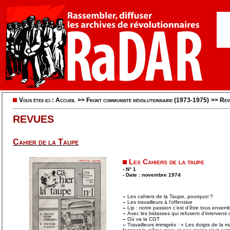
Vous êtes ici :
Accueil
>>
Front communiste révolutionnaire (1973-1975)
>>
Rev
REVUES
Cahier de la Taupe
Les Cahiers de la taupe
- N° 1
- Date : novembre 1974
–
Les cahiers de la Taupe, pourquoi ?
–
Les travailleurs à l’offensive
–
Lip : notre passion c’est d’être tous ensem
–
Avec les bidasses qui refusent d’intervenir c
–
Où va la CGT
–
Travailleurs immigrés : « Les doigts de la ma