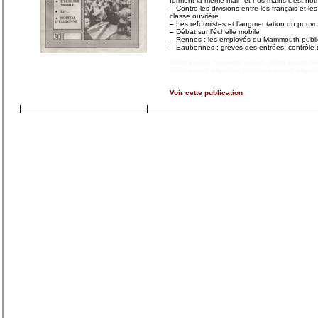
forment la même main et nos mains c’est notre
–
Contre les divisions entre les français et les
classe ouvrière
–
Les réformistes et l’augmentation du pouvoi
–
Débat sur l’échelle mobile
–
Rennes : les employés du Mammouth publien
–
Eaubonnes : grèves des entrées, contrôle 
didim escort
,
marmaris escort
,
didim escort b
didim escort bayanlar
,
marmaris escort bayanl
Voir cette publication