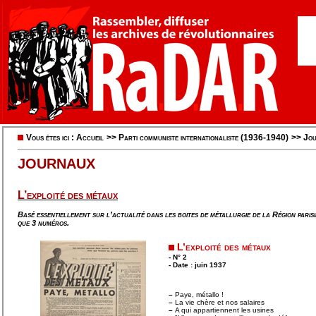
Vous êtes ici :
Accueil
>>
Parti communiste internationaliste (1936-1940)
>>
Jou
JOURNAUX
L’exploité des métaux
Basé essentiellement sur l’actualité dans les boites de métallurgie de la Région pari
que 3 numéros.
L’exploité des métaux
- N° 2
- Date : juin 1937
–
Paye, métallo !
–
La vie chère et nos salaires
–
A qui appartiennent les usines