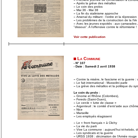
–
Après la grève des métallos
–
Le coin des prolos
–
Mai 36 - Mai 38
–
La fin du stalinisme approche
–
Arsenal du militant : l’ordre et la répression
–
Les problèmes de la construction de la IVe 
–
Avec les jeunes expoités : aux camarades J
"dissous". A l’offensive contre le réformisme !
Voir cette publication
La Commune
- N° 107
- Date : Samedi 2 avril 1938
–
Contre la misère, le fascisme et la guerre : v
–
Le fait international : Mussolini parle
–
La grève des métallos et la politique du syn
Le coin du prolo :
–
Gnome et Rhône (Colombes),
–
Feredo (Saint-Ouen),
–
Le cercle « lutte de classe »
–
Argenteuil : le comité d’entr’aide aux chôme
–
Nice
–
Marseille
–
Les employés réagissent
–
Le « front français » à Clichy
–
La vie du parti
–
Vive La commune : aujourd’hui tri-hebdo, 
–
Les syndicats et la guerre
–
URSS 1938 : décimation de l’Armée rouge