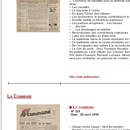
–
"L’honneur de travailler pour la défense nat
peau
–
Les canailles
–
Le fascisme à l’usine
–
En lisant l’Union des métaux
–
Les techniciens, le bureau confédéral et le 
–
Echelle mobile et bénéfices patronaux
–
Les patrons récupèrent... nos heures
–
... des lois
–
... Les dommages et intérêts
–
Reconduction des conventions collectives
–
Lutte des métallos au Etats-Unis
–
Le stalinisme mène la contre-révolution e
–
Le stalinisme mène la contre-révolution e
–
De l’occupation des usines à la reconduct
–
Le coin du prolo : chez Thomson Houston, 
les polisseurs, Lioré Ollivier, aux Creusot, B
OS, Saint-Chamont, Renault, Lorraine, Mout
veut pas combattre, un patronat de combat, 
didim escort
,
marmaris escort
,
didim escort b
didim escort bayanlar
,
marmaris escort bayanl
Voir cette publication
La Commune
La commune
- N° 118
- Date : 30 avril 1938
–
Classe contre classe ! Vers les soviets !
–
Première journée de conversation à Londr