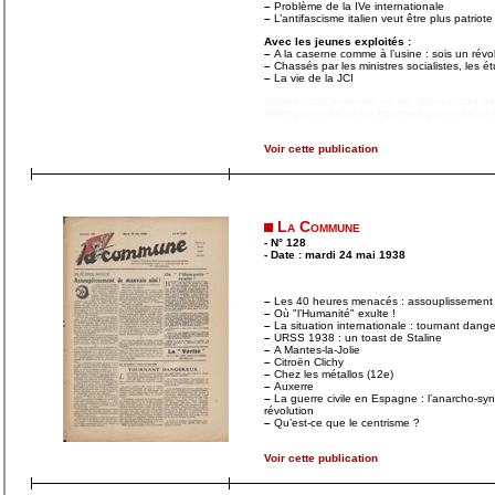
–
Problème de la IVe internationale
–
L’antifascisme italien veut être plus patriot
Avec les jeunes exploités :
–
A la caserne comme à l’usine : sois un révo
–
Chassés par les ministres socialistes, les ét
–
La vie de la JCI
didim escort
,
marmaris escort
,
didim escort b
didim escort bayanlar
,
marmaris escort bayanl
Voir cette publication
La Commune
- N° 128
- Date : mardi 24 mai 1938
–
Les 40 heures menacés : assouplissement 
–
Où "l’Humanité" exulte !
–
La situation internationale : tournant dang
–
URSS 1938 : un toast de Staline
–
A Mantes-la-Jolie
–
Citroën Clichy
–
Chez les métallos (12e)
–
Auxerre
–
La guerre civile en Espagne : l’anarcho-syn
révolution
–
Qu’est-ce que le centrisme ?
Voir cette publication