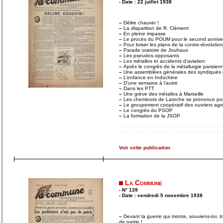
- Date : 22 juillet 1938
–
Délire chauvin !
–
La disparition de R. Clément
–
En pleine impasse
–
Le procès du POUM pour le second anniversa
–
Pour briser les plans de la contre-révolutio
–
Parade oratoire de Jouhaux
–
Les pseudos opposants
–
Les métallos et accidents d’aviation
–
Après le congrès de la métallurgie parisien
–
Une assemblées générales des syndiqués de
–
L’enfance en Indochine
–
D’une semaine à l’autre
–
Dans les PTT
–
Une grève des métallos à Marseille
–
Les cheminots de Laroche se prononce pou
–
Le groupement coopératif des ouvriers agri
–
Le congrès du PSOP
–
La formation de la JSOP
didim escort
,
marmaris escort
,
didim escort b
didim escort bayanlar
,
marmaris escort bayanl
Voir cette publication
La Commune
- N° 139
- Date : vendredi 5 novembre 1938
–
Devant la guerre qui monte, souviens-toi, tra
de patrie !