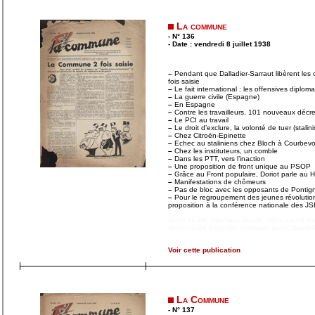
La commune
- N° 136
- Date : vendredi 8 juillet 1938
–
Pendant que Dalladier-Sarraut libèrent le
fois saisie
–
Le fait international : les offensives diplom
–
La guerre civile (Espagne)
–
En Espagne
–
Contre les travailleurs, 101 nouveaux décret
–
Le PCI au travail
–
Le droit d’exclure, la volonté de tuer (stalin
–
Chez Citroën-Epinette
–
Echec au staliniens chez Bloch à Courbevo
–
Chez les instituteurs, un comble
–
Dans les PTT, vers l’inaction
–
Une proposition de front unique au PSOP
–
Grâce au Front populaire, Doriot parle au 
–
Manifestations de chômeurs
–
Pas de bloc avec les opposants de Pontig
–
Pour le regroupement des jeunes révolution
proposition à la conférence nationale des J
didim escort
,
marmaris escort
,
didim escort b
didim escort bayanlar
,
marmaris escort bayanl
Voir cette publication
La Commune
- N° 137