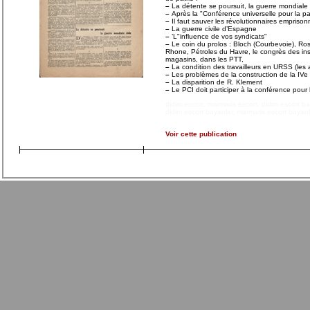
–
La détente se poursuit, la guerre mondiale
–
Après la "Conférence universelle pour la pai
–
Il faut sauver les révolutionnaires empriso
–
La guerre civile d’Espagne
–
’L"influence de vos syndicats"
–
Le coin du prolos : Bloch (Courbevoie), Ros
Rhone, Pétroles du Havre, le congrès des ins
magasins, dans les PTT,
–
La condition des travailleurs en URSS (les 
–
Les problèmes de la construction de la IVe 
–
La disparition de R. Klement
–
Le PCI doit participer à la conférence pour 
didim escort
,
marmaris escort
,
didim escort b
didim escort bayanlar
,
marmaris escort bayanl
Voir cette publication