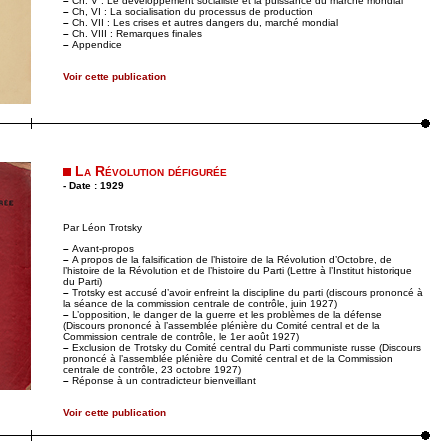
–
Ch. V : Le développement socialiste et la puissance du marché mondial
–
Ch, VI : La socialisation du processus de production
–
Ch. VII : Les crises et autres dangers du, marché mondial
–
Ch. VIII : Remarques finales
–
Appendice
Voir cette publication
La Révolution défigurée
- Date : 1929
Par Léon Trotsky
–
Avant-propos
–
A propos de la falsification de l’histoire de la Révolution d’Octobre, de
l’histoire de la Révolution et de l’histoire du Parti (Lettre à l’Institut historique
du Parti)
–
Trotsky est accusé d’avoir enfreint la discipline du parti (discours prononcé à
la séance de la commission centrale de contrôle, juin 1927)
–
L’opposition, le danger de la guerre et les problèmes de la défense
(Discours prononcé à l’assemblée plénière du Comité central et de la
Commission centrale de contrôle, le 1er août 1927)
–
Exclusion de Trotsky du Comité central du Parti communiste russe (Discours
prononcé à l’assemblée plénière du Comité central et de la Commission
centrale de contrôle, 23 octobre 1927)
–
Réponse à un contradicteur bienveillant
Voir cette publication