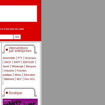
s d'archive en ligne
|
|
Automobile
PTT
Arsenaux
|
|
|
|
SNCF
RATP
EDF/GDF
|
|
Santé
Métalurgie
Banques
|
|
Industrie
Fonction
|
|
publique
Mines
Education
|
|
|
Bâtiment
MLF
Don UCL
|