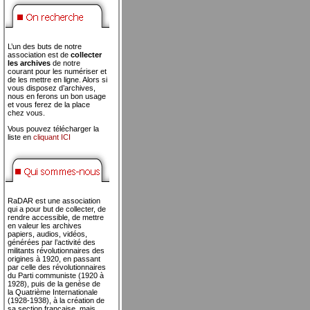
L’un des buts de notre
association est de
collecter
les archives
de notre
courant pour les numériser et
de les mettre en ligne. Alors si
vous disposez d’archives,
nous en ferons un bon usage
et vous ferez de la place
chez vous.
Vous pouvez télécharger la
liste en
cliquant ICI
RaDAR est une association
qui a pour but de collecter, de
rendre accessible, de mettre
en valeur les archives
papiers, audios, vidéos,
générées par l’activité des
militants révolutionnaires des
origines à 1920, en passant
par celle des révolutionnaires
du Parti communiste (1920 à
1928), puis de la genèse de
la Quatrième Internationale
(1928-1938), à la création de
sa section française, mais