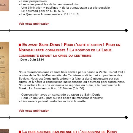
–
Deux perspectives.
–
Les voies possibles de la contre-révolution.
–
Une élimination « pacifique » de la bureaucratie est-elle possible
–
Le nouveau parti en U. R. S. S.
–
La Quatrième Internationale et l’U. R. S. S.
Voir cette publication
En avant Saint-Denis ! Pour l’unité d’action ! Pour un
Nouveau parti communiste ! La position de la Ligue
communiste devant la crise du centrisme
- Date : Juin 1934
Nous réunissons dans ce tract trois articles parus dans La Vérité. Ils ont trait à
la crise de la Social-Démocratie, du Centrisme stalinien, et au problème des
Soviets. Nous espérons qu’ils aideront à faire la clarté nécessaire sur ces
sujets, et à hâter la construction indispensable du nouveau parti communiste.
Nous invitons tous nos lecteurs à se reporter, en outre, à la brochure de P.
Frank : La Semaine du 6 au 12 Février (0 fr. 50).
–
Conversation avec un camarade du rayon de Saint-Denis
–
Pour un nouveau parti sur les bases du marxisme-léninisme
–
Des soviets partout : entre les mots et la réalité
Voir cette publication
La bureaucratie stalinienne et l’assassinat de Kirov