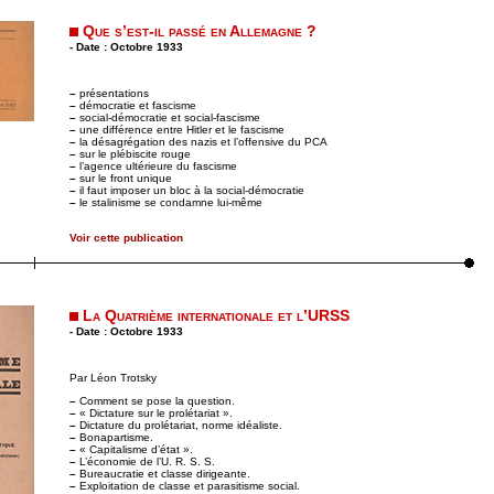
Que s’est-il passé en Allemagne ?
- Date : Octobre 1933
–
présentations
–
démocratie et fascisme
–
social-démocratie et social-fascisme
–
une différence entre Hitler et le fascisme
–
la désagrégation des nazis et l’offensive du PCA
–
sur le plébiscite rouge
–
l’agence ultérieure du fascisme
–
sur le front unique
–
il faut imposer un bloc à la social-démocratie
–
le stalinisme se condamne lui-même
Voir cette publication
La Quatrième internationale et l’URSS
- Date : Octobre 1933
Par Léon Trotsky
–
Comment se pose la question.
–
« Dictature sur le prolétariat ».
–
Dictature du prolétariat, norme idéaliste.
–
Bonapartisme.
–
« Capitalisme d’état ».
–
L’économie de l’U. R. S. S.
–
Bureaucratie et classe dirigeante.
–
Exploitation de classe et parasitisme social.