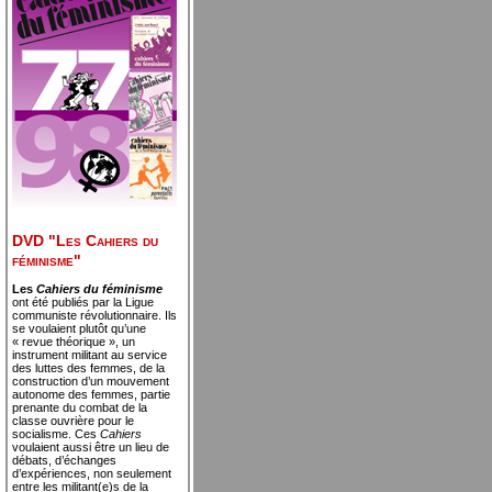
DVD "Les Cahiers du
féminisme"
Les
Cahiers du féminisme
ont été publiés par la Ligue
communiste révolutionnaire. Ils
se voulaient plutôt qu’une
« revue théorique », un
instrument militant au service
des luttes des femmes, de la
construction d’un mouvement
autonome des femmes, partie
prenante du combat de la
classe ouvrière pour le
socialisme. Ces
Cahiers
voulaient aussi être un lieu de
débats, d’échanges
d’expériences, non seulement
entre les militant(e)s de la