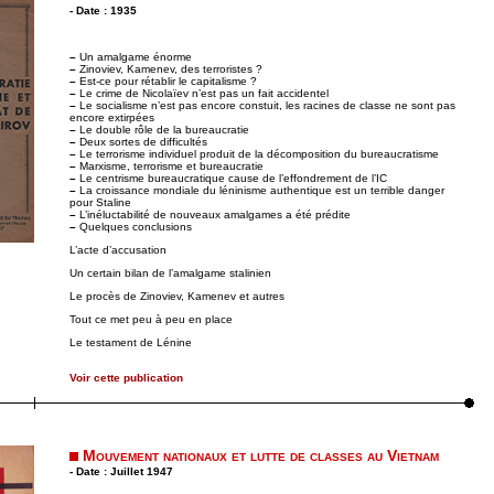
- Date : 1935
–
Un amalgame énorme
–
Zinoviev, Kamenev, des terroristes ?
–
Est-ce pour rétablir le capitalisme ?
–
Le crime de Nicolaïev n’est pas un fait accidentel
–
Le socialisme n’est pas encore constuit, les racines de classe ne sont pas
encore extirpées
–
Le double rôle de la bureaucratie
–
Deux sortes de difficultés
–
Le terrorisme individuel produit de la décomposition du bureaucratisme
–
Marxisme, terrorisme et bureaucratie
–
Le centrisme bureaucratique cause de l’effondrement de l’IC
–
La croissance mondiale du léninisme authentique est un terrible danger
pour Staline
–
L’inéluctabilité de nouveaux amalgames a été prédite
–
Quelques conclusions
L’acte d’accusation
Un certain bilan de l’amalgame stalinien
Le procès de Zinoviev, Kamenev et autres
Tout ce met peu à peu en place
Le testament de Lénine
Voir cette publication
Mouvement nationaux et lutte de classes au Vietnam
- Date : Juillet 1947