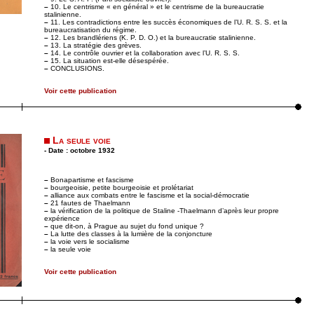
–
10. Le centrisme « en général » et le centrisme de la bureaucratie
stalinienne.
–
11. Les contradictions entre les succès économiques de l’U. R. S. S. et la
bureaucratisation du régime.
–
12. Les brandlériens (K. P. D. O.) et la bureaucratie stalinienne.
–
13. La stratégie des grèves.
–
14. Le contrôle ouvrier et la collaboration avec l’U. R. S. S.
–
15. La situation est-elle désespérée.
–
CONCLUSIONS.
Voir cette publication
La seule voie
- Date : octobre 1932
–
Bonapartisme et fascisme
–
bourgeoisie, petite bourgeoisie et prolétariat
–
alliance aux combats entre le fascisme et la social-démocratie
–
21 fautes de Thaelmann
–
la vérification de la politique de Staline -Thaelmann d’après leur propre
expérience
–
que dit-on, à Prague au sujet du fond unique ?
–
La lutte des classes à la lumière de la conjoncture
–
la voie vers le socialisme
–
la seule voie
Voir cette publication