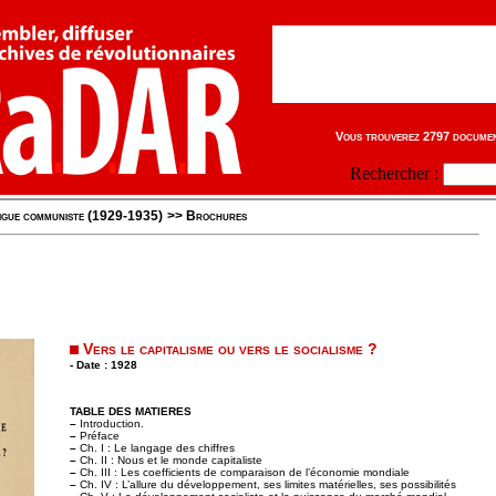
Vous trouverez 2797 document
Rechercher :
igue communiste (1929-1935)
>>
Brochures
Vers le capitalisme ou vers le socialisme ?
- Date : 1928
TABLE DES MATIERES
–
Introduction.
–
Préface
–
Ch. I : Le langage des chiffres
–
Ch. II : Nous et le monde capitaliste
–
Ch. III : Les coefficients de comparaison de l’économie mondiale
–
Ch. IV : L’allure du développement, ses limites matérielles, ses possibilités