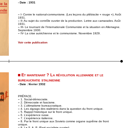
- Date : 1931
–
I- Contre le national-communisme. (Les leçons du plébiscite « rouge »). Août
1931.
–
II- Au sujet du contrôle ouvrier de la production. Lettre aux camarades. Août
1931.
–
III- Le tournant de l’Internationale Communiste et la situation en Allemagne.
Septembre 1930.
–
IV- La crise autrichienne et le communisme. Novembre 1929.
Voir cette publication
Et maintenant ? La révolution allemande et le
bureaucratie stalinienne
- Date : février 1932
PRÉFACE.
–
1. Social-démocratie.
–
2. Démocratie et fascisme.
–
3. L’ultimatisme bureaucratique.
–
4. Les zigzags des staliniens dans la question du front unique.
–
5. Rappel historique sur le front unique.
–
6. L’expérience russe.
–
7. L’expérience italienne.
–
8. Par le front unique aux Soviets comme organe suprême de front
unique.
–
9. Le S. A. P. (Parti socialiste ouvrier).