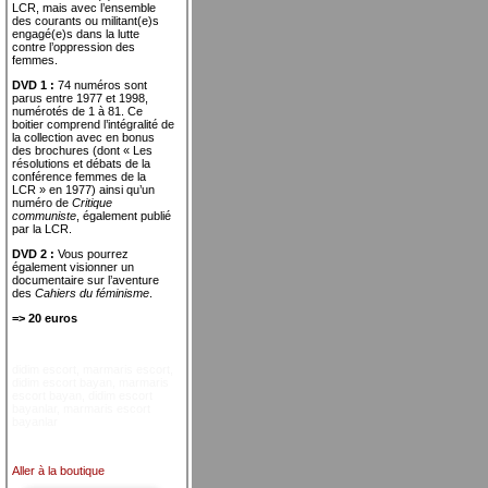
LCR, mais avec l’ensemble
des courants ou militant(e)s
engagé(e)s dans la lutte
contre l’oppression des
femmes.
DVD 1 :
74 numéros sont
parus entre 1977 et 1998,
numérotés de 1 à 81. Ce
boitier comprend l’intégralité de
la collection avec en bonus
des brochures (dont « Les
résolutions et débats de la
conférence femmes de la
LCR » en 1977) ainsi qu’un
numéro de
Critique
communiste
, également publié
par la LCR.
DVD 2 :
Vous pourrez
également visionner un
documentaire sur l’aventure
des
Cahiers du féminisme
.
=> 20 euros
didim escort
,
marmaris escort
,
didim escort bayan
,
marmaris
escort bayan
,
didim escort
bayanlar
,
marmaris escort
bayanlar
Aller à la boutique