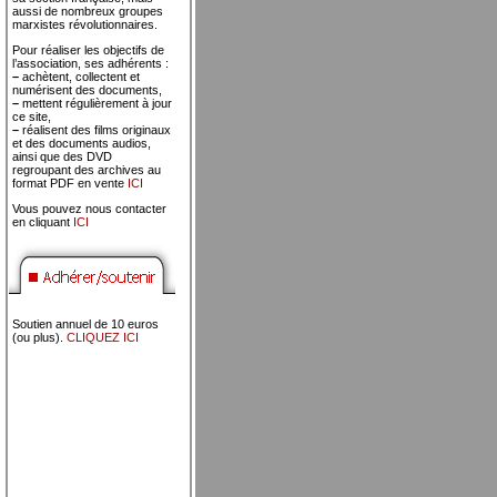
aussi de nombreux groupes
marxistes révolutionnaires.
Pour réaliser les objectifs de
l’association, ses adhérents :
–
achètent, collectent et
numérisent des documents,
–
mettent régulièrement à jour
ce site,
–
réalisent des films originaux
et des documents audios,
ainsi que des DVD
regroupant des archives au
format PDF en vente
ICI
Vous pouvez nous contacter
en cliquant
ICI
Soutien annuel de 10 euros
(ou plus).
CLIQUEZ ICI