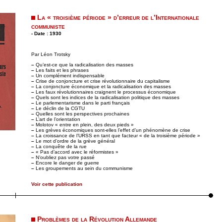
La « troisième période » d’erreur de l’Internationale
communiste
- Date : 1930
Par Léon Trotsky
–
Qu’est-ce que la radicalisation des masses
–
Les faits et les phrases
–
Un complément indispensable
–
Crise de conjoncture et crise révolutionnaire du capitalisme
–
La conjoncture économique et la radicalisation des masses
–
Les faux révolutionnaires craignent le processus économique
–
Quels sont les indices de la radicalisation politique des masses
–
Le parlementarisme dans le parti français
–
Le déclin de la CGTU
–
Quelles sont les perspectives prochaines
–
L’art de l’orientation
–
Molotov « entre en plein, des deux pieds »
–
Les grèves économiques sont-elles l’effet d’un phénomène de crise
–
La croissance de l’URSS en tant que facteur « de la troisième période »
–
Le mot d’ordre de la grève général
–
La conquête de la rue
–
« Pas d’accord avec le réformistes »
–
N’oubliez pas votre passé
–
Encore le danger de guerre
–
Les groupements au sein du communisme
Voir cette publication
Problèmes de la Révolution Allemande