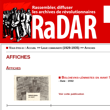
Vous êtes ici :
Accueil
>>
Ligue communiste (1929-1935)
>>
Affiches
AFFICHES
Affiches
Bolcheviks-léninistes en avant !
- Date : 1932
Voir cette publication